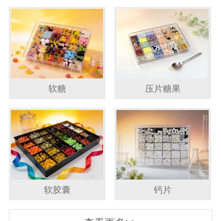
软糖
压片糖果
软胶囊
钙片